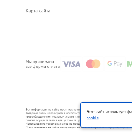
Карта сайта
Мы принимаем
все формы оплаты
Вся информация на сайте носит исключительно справочный характер.
Этот сайт использует ф
Товарные знаки используются исключительно для описания устройств, в отношени
правообладателями товарных знаков или их официальными представителями.
cookie
Ремонт осуществляется для устройств, уже введенных в гражданский оборот в с
Использование товарных знаков не преследует цели индивидуализации услуг ил
Представленная на сайте информация не является публичной офертой, определ