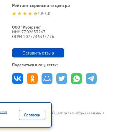
Рейтинг сервисного центра
4.9-5.0
ООО "Русервис"
ИНН 7702633247
ОГРН 1077746335776
Оставить отзыв
Поделиться в соц. сетях:
йлов
 в неавторизованных сервисных центрах lip.eaton-fix.ru, которые не связаны с
Согласен
по ремонту техники указанных брендов.