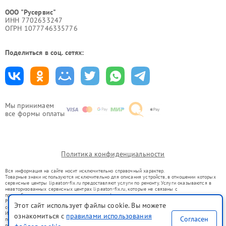
ООО "Русервис"
ИНН 7702633247
ОГРН 1077746335776
Поделиться в соц. сетях:
Мы принимаем
все формы оплаты
Политика конфиденциальности
Вся информация на сайте носит исключительно справочный характер.
Товарные знаки используются исключительно для описания устройств, в отношении которых
сервисные центры lip.eaton-fix.ru предоставляют услуги по ремонту. Услуги оказываются в
неавторизованных сервисных центрах lip.eaton-fix.ru, которые не связаны с
правообладателями товарных знаков или их официальными представителями.
Ремонт осуществляется для устройств, уже введенных в гражданский оборот в соответствии
Этот сайт использует файлы cookie. Вы можете
со статьей 1487 ГК РФ.
Использование товарных знаков не преследует цели индивидуализации услуг или введения
ознакомиться с
правилами использования
Согласен
потребителей в заблуждение, а служит для информирования о предоставляемых услугах по
ремонту техники указанных брендов.