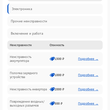
Электроника
Прочие неисправности
Включение и работа
Неисправности
Стоимость
Работа с нагрузкой
Неисправность
Звук и индикация
1500 ₽
Подробнее →
аккумулятора
Питание и режимы
Поломка зарядного
1000 ₽
Подробнее →
устройства
Интерфейсы и связь
Неисправность инвертора
2000 ₽
Подробнее →
Температура и эксплуатация
Повреждение входных/
500 ₽
Подробнее →
выходных разъемов
Механические повреждения