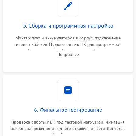
5. Сборка и программная настройка
Монтаж плат и аккумуляторов в корпус, подключение
силовых кабелей. Подключение к ПК для программной
калибровки констант батареи, настройки порогов
Подробнее
срабатывания AVR и сброса счетчиков старения АКБ.
6. Финальное тестирование
Проверка работы ИБП под тестовой нагрузкой. Имитация
скачков напряжения и полного отключения сети. Контроль
времени автономной работы, температурного режима и