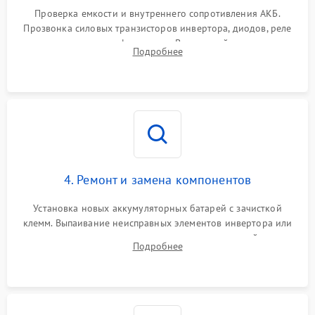
1000 ₽
Подробнее →
от перегрузок
Проверка емкости и внутреннего сопротивления АКБ.
Прозвонка силовых транзисторов инвертора, диодов, реле
Неисправность системы
переключения и трансформатора. Визуальный поиск вздутых
Подробнее
защиты от короткого
1500 ₽
Подробнее →
конденсаторов и прогаров на печатной плате.
замыкания
Повреждение системы
1000 ₽
Подробнее →
защиты от перегрева
Неисправность системы
защиты от
1500 ₽
Подробнее →
перенапряжения
4. Ремонт и замена компонентов
Установка новых аккумуляторных батарей с зачисткой
клемм. Выпаивание неисправных элементов инвертора или
цепи зарядки и монтаж новых радиодеталей.
Подробнее
Восстановление поврежденных токоведущих дорожек и
замена реле.