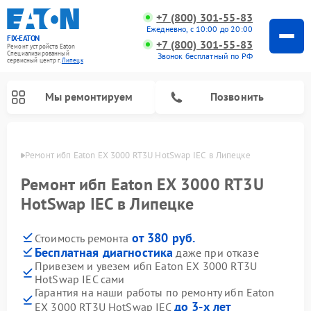
+7 (800) 301-55-83
Ежедневно, с 10:00 до 20:00
FIX-EATON
+7 (800) 301-55-83
Ремонт устройств Eaton
Специализированный
Звонок бесплатный по РФ
cервисный центр г.
Липецк
Мы ремонтируем
Позвонить
пецке
Ремонт ибп Eaton EX 3000 RT3U HotSwap IEC  в Липецке
Ремонт ибп Eaton EX 3000 RT3U
HotSwap IEC в Липецке
от 380 руб.
Стоимость ремонта
Бесплатная диагностика
даже при отказе
Привезем и увезем ибп Eaton EX 3000 RT3U
HotSwap IEC сами
Гарантия на наши работы по ремонту ибп Eaton
до 3-х лет
EX 3000 RT3U HotSwap IEC