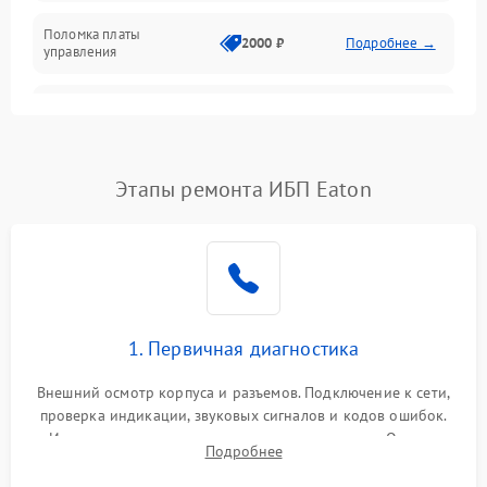
Поломка платы
Механика
2000 ₽
Подробнее →
управления
Неисправность
3000 ₽
Подробнее →
трансформатора
Повреждение
Этапы ремонта ИБП Eaton
500 ₽
Подробнее →
конденсаторов
Поломка предохранителя
100 ₽
Подробнее →
Неисправность системы
1000 ₽
Подробнее →
охлаждения
1. Первичная диагностика
Неисправность
500 ₽
Подробнее →
Внешний осмотр корпуса и разъемов. Подключение к сети,
индикаторов
проверка индикации, звуковых сигналов и кодов ошибок.
Измерение входного и выходного напряжения. Оценка
Поломка фильтров
Подробнее
1000 ₽
Подробнее →
реакции ИБП на отключение основного питания без
(EMI/EMC)
нагрузки.