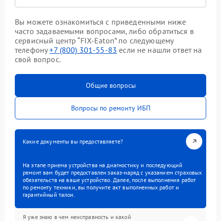
Вы можете ознакомиться с приведенными ниже
часто задаваемыми вопросами, либо обратиться в
сервисный центр “FIX-Eaton” по следующему
телефону
+7 (800) 301-55-83
если не нашли ответ на
свой вопрос.
Общие вопросы
Вопросы по ремонту ИБП
Какие документы вы предоставляете?
На этапе приема устройства на диагностику и последующий
ремонт вам будет предоставлен заказ-наряд с указанием страховых
обязательств на ваше устройство. Далее, после выполнения работ
по ремонту техники, вы получите акт выполненных работ и
гарантийный талон.
Я уже знаю в чем неисправность и какой