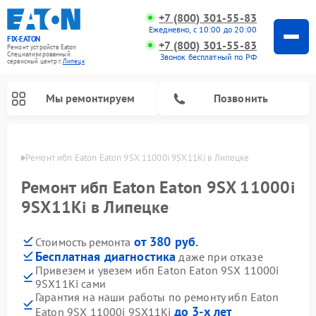
+7 (800) 301-55-83
Ежедневно, с 10:00 до 20:00
FIX-EATON
+7 (800) 301-55-83
Ремонт устройств Eaton
Специализированный
Звонок бесплатный по РФ
cервисный центр г.
Липецк
Мы ремонтируем
Позвонить
пецке
Ремонт ибп Eaton Eaton 9SX 11000i 9SX11Ki в Липецке
Ремонт ибп Eaton Eaton 9SX 11000i
9SX11Ki в Липецке
от 380 руб.
Стоимость ремонта
Бесплатная диагностика
даже при отказе
Привезем и увезем ибп Eaton Eaton 9SX 11000i
9SX11Ki сами
Гарантия на наши работы по ремонту ибп Eaton
до 3-х лет
Eaton 9SX 11000i 9SX11Ki