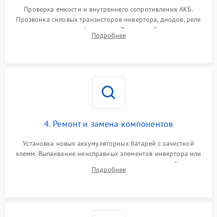
1000 ₽
Подробнее →
от перегрузок
Проверка емкости и внутреннего сопротивления АКБ.
Прозвонка силовых транзисторов инвертора, диодов, реле
Неисправность системы
переключения и трансформатора. Визуальный поиск вздутых
Подробнее
защиты от короткого
1500 ₽
Подробнее →
конденсаторов и прогаров на печатной плате.
замыкания
Повреждение системы
1000 ₽
Подробнее →
защиты от перегрева
Неисправность системы
защиты от
1500 ₽
Подробнее →
перенапряжения
4. Ремонт и замена компонентов
Установка новых аккумуляторных батарей с зачисткой
клемм. Выпаивание неисправных элементов инвертора или
цепи зарядки и монтаж новых радиодеталей.
Подробнее
Восстановление поврежденных токоведущих дорожек и
замена реле.