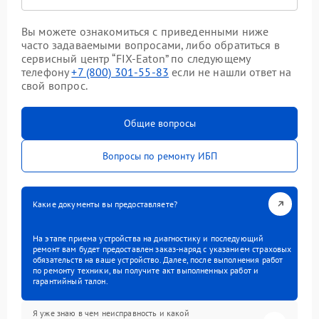
Вы можете ознакомиться с приведенными ниже
часто задаваемыми вопросами, либо обратиться в
сервисный центр “FIX-Eaton” по следующему
телефону
+7 (800) 301-55-83
если не нашли ответ на
свой вопрос.
Общие вопросы
Вопросы по ремонту ИБП
Какие документы вы предоставляете?
На этапе приема устройства на диагностику и последующий
ремонт вам будет предоставлен заказ-наряд с указанием страховых
обязательств на ваше устройство. Далее, после выполнения работ
по ремонту техники, вы получите акт выполненных работ и
гарантийный талон.
Я уже знаю в чем неисправность и какой