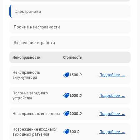
Электроника
Прочие неисправности
Включение и работа
Неисправности
Стоимость
Работа с нагрузкой
Неисправность
Звук и индикация
1500 ₽
Подробнее →
аккумулятора
Питание и режимы
Поломка зарядного
1000 ₽
Подробнее →
устройства
Интерфейсы и связь
Неисправность инвертора
2000 ₽
Подробнее →
Температура и эксплуатация
Повреждение входных/
500 ₽
Подробнее →
выходных разъемов
Механические повреждения