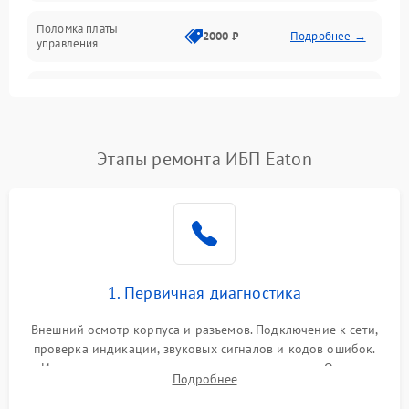
Поломка платы
Механика
2000 ₽
Подробнее →
управления
Неисправность
3000 ₽
Подробнее →
трансформатора
Повреждение
Этапы ремонта ИБП Eaton
500 ₽
Подробнее →
конденсаторов
Поломка предохранителя
100 ₽
Подробнее →
Неисправность системы
1000 ₽
Подробнее →
охлаждения
1. Первичная диагностика
Неисправность
500 ₽
Подробнее →
Внешний осмотр корпуса и разъемов. Подключение к сети,
индикаторов
проверка индикации, звуковых сигналов и кодов ошибок.
Измерение входного и выходного напряжения. Оценка
Поломка фильтров
Подробнее
1000 ₽
Подробнее →
реакции ИБП на отключение основного питания без
(EMI/EMC)
нагрузки.