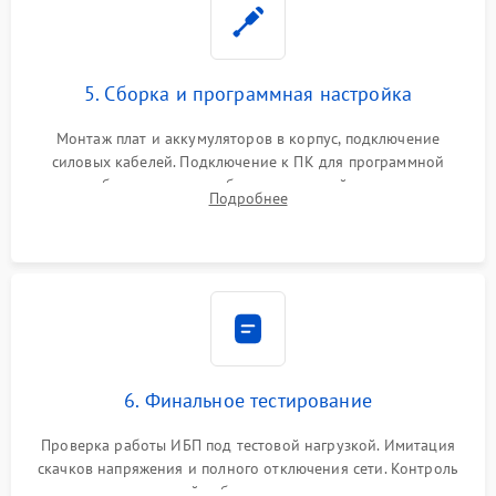
5. Сборка и программная настройка
Монтаж плат и аккумуляторов в корпус, подключение
силовых кабелей. Подключение к ПК для программной
калибровки констант батареи, настройки порогов
Подробнее
срабатывания AVR и сброса счетчиков старения АКБ.
6. Финальное тестирование
Проверка работы ИБП под тестовой нагрузкой. Имитация
скачков напряжения и полного отключения сети. Контроль
времени автономной работы, температурного режима и