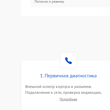
Питание и режимы
Интерфейсы и связь
Температура и эксплуатация
Механические повреждения
Механика
1. Первичная диагностика
Внешний осмотр корпуса и разъемов.
Подключение к сети, проверка индикации,
звуковых сигналов и кодов ошибок. Измерение
Подробнее
входного и выходного напряжения. Оценка