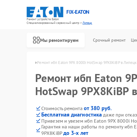
FIX-EATON
Ремонт устройств Eaton
Специализированный cервисный центр г.
Липецк
Мы ремонтируем
Срочный ремонт
Це
ибп Eaton в Липецке
Ремонт ибп Eaton 9PX 8000i HotSwap 9PX8KiBP в Липецк
Ремонт ибп Eaton 9
HotSwap 9PX8KiBP 
от 380 руб.
Стоимость ремонта
Бесплатная диагностика
даже при отказ
Привезем и увезем ибп Eaton 9PX 8000i H
Гарантия на наши работы по ремонту ибп 
до 3-х лет
9PX8KiBP