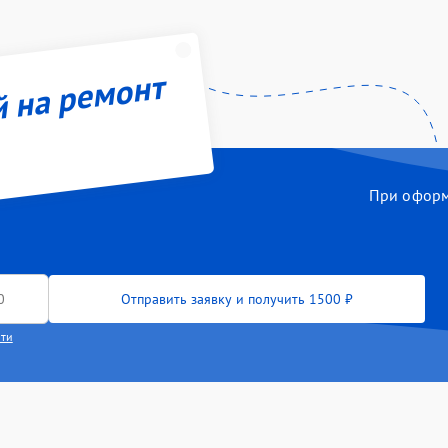
й на ремонт
При оформл
Отправить заявку и получить 1500 ₽
сти