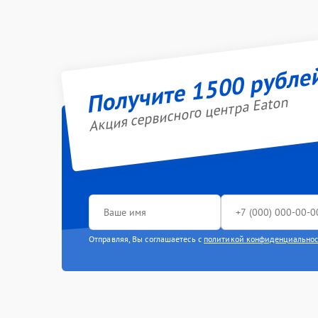
Получите 1500 рубле
Акция сервисного центра Eaton
Отправляя, Вы соглашаетесь с
политикой конфиденциально