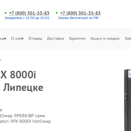
+7 (800) 301-55-83
+7 (800) 301-55-83
Ежедневно, с 10:00 до 20:00
Звонок бесплатный по РФ
ны
О нас
Отзывы
Доставка
Гарантии
Акции и скидки
Зая
е
PX 8000i
в Липецке
е
otSwap 9PX8KiBP сами
Eaton 9PX 8000i HotSwap