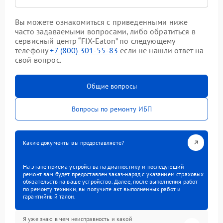
Вы можете ознакомиться с приведенными ниже
часто задаваемыми вопросами, либо обратиться в
сервисный центр “FIX-Eaton” по следующему
телефону
+7 (800) 301-55-83
если не нашли ответ на
свой вопрос.
Общие вопросы
Вопросы по ремонту ИБП
Какие документы вы предоставляете?
На этапе приема устройства на диагностику и последующий
ремонт вам будет предоставлен заказ-наряд с указанием страховых
обязательств на ваше устройство. Далее, после выполнения работ
по ремонту техники, вы получите акт выполненных работ и
гарантийный талон.
Я уже знаю в чем неисправность и какой