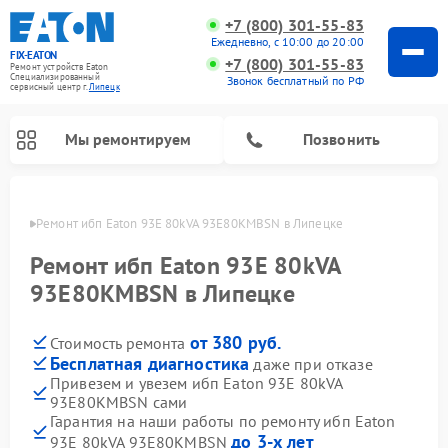
+7 (800) 301-55-83
Ежедневно, с 10:00 до 20:00
FIX-EATON
+7 (800) 301-55-83
Ремонт устройств Eaton
Специализированный
Звонок бесплатный по РФ
cервисный центр г.
Липецк
Мы ремонтируем
Позвонить
пецке
Ремонт ибп Eaton 93E 80kVA 93E80KMBSN в Липецке
Ремонт ибп Eaton 93E 80kVA
93E80KMBSN в Липецке
от 380 руб.
Стоимость ремонта
Бесплатная диагностика
даже при отказе
Привезем и увезем ибп Eaton 93E 80kVA
93E80KMBSN сами
Гарантия на наши работы по ремонту ибп Eaton
до 3-х лет
93E 80kVA 93E80KMBSN