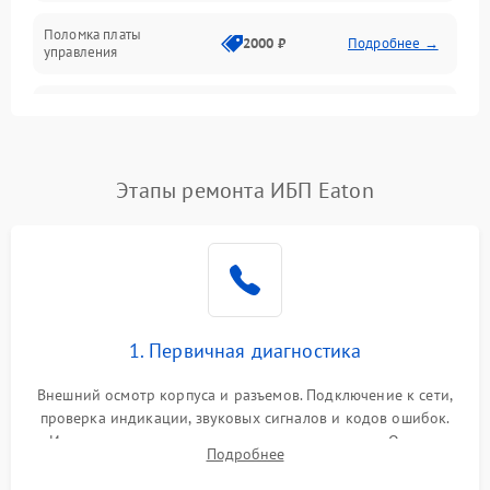
Поломка платы
Механика
2000 ₽
Подробнее →
управления
Неисправность
3000 ₽
Подробнее →
трансформатора
Повреждение
Этапы ремонта ИБП Eaton
500 ₽
Подробнее →
конденсаторов
Поломка предохранителя
100 ₽
Подробнее →
Неисправность системы
1000 ₽
Подробнее →
охлаждения
1. Первичная диагностика
Неисправность
500 ₽
Подробнее →
Внешний осмотр корпуса и разъемов. Подключение к сети,
индикаторов
проверка индикации, звуковых сигналов и кодов ошибок.
Измерение входного и выходного напряжения. Оценка
Поломка фильтров
Подробнее
1000 ₽
Подробнее →
реакции ИБП на отключение основного питания без
(EMI/EMC)
нагрузки.