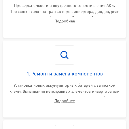
1000 ₽
Подробнее →
от перегрузок
Проверка емкости и внутреннего сопротивления АКБ.
Прозвонка силовых транзисторов инвертора, диодов, реле
Неисправность системы
переключения и трансформатора. Визуальный поиск вздутых
Подробнее
защиты от короткого
1500 ₽
Подробнее →
конденсаторов и прогаров на печатной плате.
замыкания
Повреждение системы
1000 ₽
Подробнее →
защиты от перегрева
Неисправность системы
защиты от
1500 ₽
Подробнее →
перенапряжения
4. Ремонт и замена компонентов
Установка новых аккумуляторных батарей с зачисткой
клемм. Выпаивание неисправных элементов инвертора или
цепи зарядки и монтаж новых радиодеталей.
Подробнее
Восстановление поврежденных токоведущих дорожек и
замена реле.