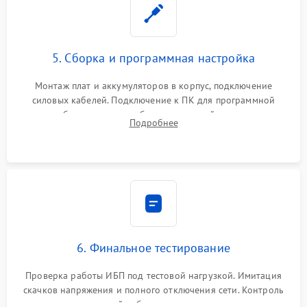
5. Сборка и программная настройка
Монтаж плат и аккумуляторов в корпус, подключение
силовых кабелей. Подключение к ПК для программной
калибровки констант батареи, настройки порогов
Подробнее
срабатывания AVR и сброса счетчиков старения АКБ.
6. Финальное тестирование
Проверка работы ИБП под тестовой нагрузкой. Имитация
скачков напряжения и полного отключения сети. Контроль
времени автономной работы, температурного режима и