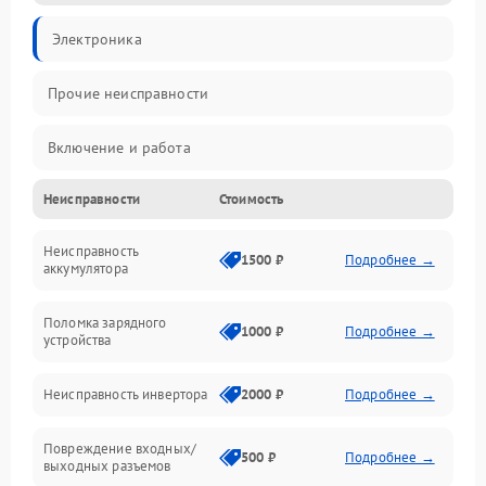
Электроника
Прочие неисправности
Включение и работа
Неисправности
Стоимость
Работа с нагрузкой
Неисправность
Звук и индикация
1500 ₽
Подробнее →
аккумулятора
Питание и режимы
Поломка зарядного
1000 ₽
Подробнее →
устройства
Интерфейсы и связь
Неисправность инвертора
2000 ₽
Подробнее →
Температура и эксплуатация
Повреждение входных/
500 ₽
Подробнее →
выходных разъемов
Механические повреждения