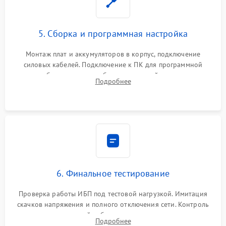
5. Сборка и программная настройка
Монтаж плат и аккумуляторов в корпус, подключение
силовых кабелей. Подключение к ПК для программной
калибровки констант батареи, настройки порогов
Подробнее
срабатывания AVR и сброса счетчиков старения АКБ.
6. Финальное тестирование
Проверка работы ИБП под тестовой нагрузкой. Имитация
скачков напряжения и полного отключения сети. Контроль
времени автономной работы, температурного режима и
Подробнее
корректности формы выходного сигнала.