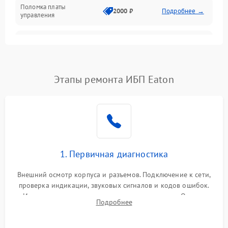
Поломка платы
Механика
2000 ₽
Подробнее →
управления
Неисправность
3000 ₽
Подробнее →
трансформатора
Повреждение
Этапы ремонта ИБП Eaton
500 ₽
Подробнее →
конденсаторов
Поломка предохранителя
100 ₽
Подробнее →
Неисправность системы
1000 ₽
Подробнее →
охлаждения
1. Первичная диагностика
Неисправность
500 ₽
Подробнее →
Внешний осмотр корпуса и разъемов. Подключение к сети,
индикаторов
проверка индикации, звуковых сигналов и кодов ошибок.
Измерение входного и выходного напряжения. Оценка
Поломка фильтров
Подробнее
1000 ₽
Подробнее →
реакции ИБП на отключение основного питания без
(EMI/EMC)
нагрузки.