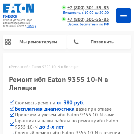
+7 (800) 301-55-83
Ежедневно, с 10:00 до 20:00
FIX-EATON
+7 (800) 301-55-83
Ремонт устройств Eaton
Специализированный
Звонок бесплатный по РФ
cервисный центр г.
Липецк
Мы ремонтируем
Позвонить
пецке
Ремонт ибп Eaton 9355 10-N в Липецке
Ремонт ибп Eaton 9355 10-N в
Липецке
от 380 руб.
Стоимость ремонта
Бесплатная диагностика
даже при отказе
Привезем и увезем ибп Eaton 9355 10-N сами
Гарантия на наши работы по ремонту ибп Eaton
до 3-х лет
9355 10-N
Срочный ремонт ибп Eaton 9355 10-N в течении