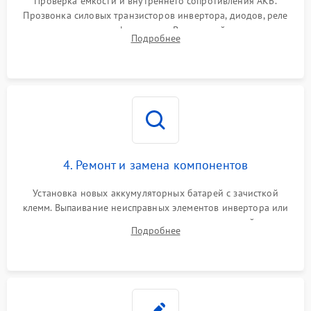
Проверка емкости и внутреннего сопротивления АКБ.
Прозвонка силовых транзисторов инвертора, диодов, реле
Неисправность системы
переключения и трансформатора. Визуальный поиск вздутых
Подробнее
защиты от короткого
1500 ₽
Подробнее →
конденсаторов и прогаров на печатной плате.
замыкания
Повреждение системы
1000 ₽
Подробнее →
защиты от перегрева
Неисправность системы
защиты от
1500 ₽
Подробнее →
перенапряжения
4. Ремонт и замена компонентов
Установка новых аккумуляторных батарей с зачисткой
клемм. Выпаивание неисправных элементов инвертора или
цепи зарядки и монтаж новых радиодеталей.
Подробнее
Восстановление поврежденных токоведущих дорожек и
замена реле.