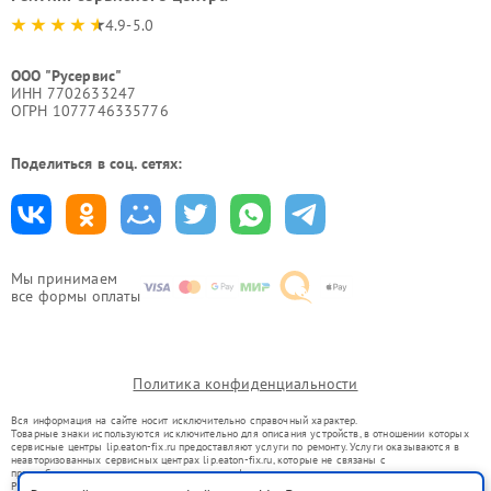
4.9-5.0
ООО "Русервис"
ИНН 7702633247
ОГРН 1077746335776
Поделиться в соц. сетях:
Мы принимаем
все формы оплаты
Политика конфиденциальности
Вся информация на сайте носит исключительно справочный характер.
Товарные знаки используются исключительно для описания устройств, в отношении которых
сервисные центры lip.eaton-fix.ru предоставляют услуги по ремонту. Услуги оказываются в
неавторизованных сервисных центрах lip.eaton-fix.ru, которые не связаны с
правообладателями товарных знаков или их официальными представителями.
Ремонт осуществляется для устройств, уже введенных в гражданский оборот в соответствии