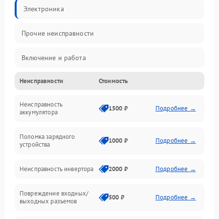
Электроника
Прочие неисправности
Включение и работа
Неисправности
Стоимость
Работа с нагрузкой
Неисправность
Звук и индикация
1500 ₽
Подробнее →
аккумулятора
Питание и режимы
Поломка зарядного
1000 ₽
Подробнее →
устройства
Интерфейсы и связь
Неисправность инвертора
2000 ₽
Подробнее →
Температура и эксплуатация
Повреждение входных/
500 ₽
Подробнее →
выходных разъемов
Механические повреждения