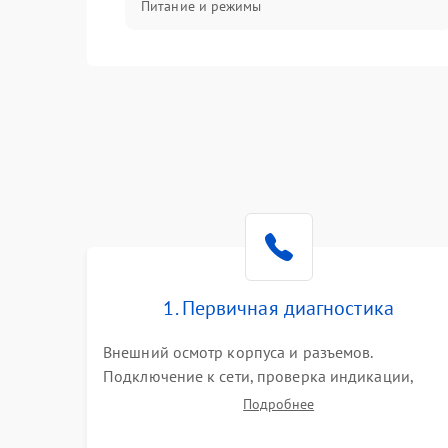
Питание и режимы
Интерфейсы и связь
Температура и эксплуатация
Механические повреждения
Механика
1. Первичная диагностика
Внешний осмотр корпуса и разъемов.
Подключение к сети, проверка индикации,
звуковых сигналов и кодов ошибок. Измерение
Подробнее
входного и выходного напряжения. Оценка