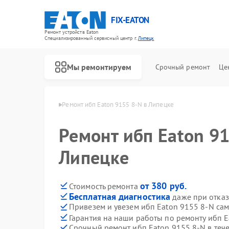
FIX-EATON
Ремонт устройств Eaton
Специализированный cервисный центр г.
Липецк
Мы ремонтируем
Срочный ремонт
Це
ибп Eaton в Липецке
Ремонт ибп Eaton 9155 8-N в Липецке
Ремонт ибп Eaton 91
Липецке
от 380 руб.
Стоимость ремонта
Бесплатная диагностика
даже при отказ
Привезем и увезем ибп Eaton 9155 8-N са
Гарантия на наши работы по ремонту ибп 
Срочный ремонт ибп Eaton 9155 8-N в теч