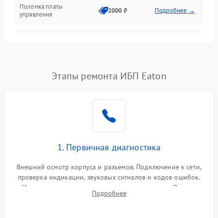
Поломка платы
Механика
2000 ₽
Подробнее →
управления
Неисправность
3000 ₽
Подробнее →
трансформатора
Повреждение
Этапы ремонта ИБП Eaton
500 ₽
Подробнее →
конденсаторов
Поломка предохранителя
100 ₽
Подробнее →
Неисправность системы
1000 ₽
Подробнее →
охлаждения
1. Первичная диагностика
Неисправность
500 ₽
Подробнее →
Внешний осмотр корпуса и разъемов. Подключение к сети,
индикаторов
проверка индикации, звуковых сигналов и кодов ошибок.
Измерение входного и выходного напряжения. Оценка
Поломка фильтров
Подробнее
1000 ₽
Подробнее →
реакции ИБП на отключение основного питания без
(EMI/EMC)
нагрузки.