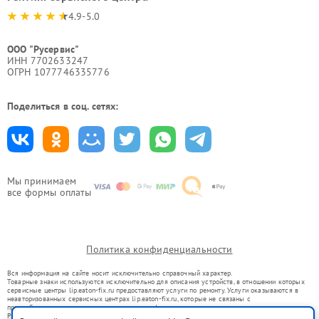
4.9-5.0
ООО "Русервис"
ИНН 7702633247
ОГРН 1077746335776
Поделиться в соц. сетях:
Мы принимаем
все формы оплаты
Политика конфиденциальности
Вся информация на сайте носит исключительно справочный характер.
Товарные знаки используются исключительно для описания устройств, в отношении которых
сервисные центры lip.eaton-fix.ru предоставляют услуги по ремонту. Услуги оказываются в
неавторизованных сервисных центрах lip.eaton-fix.ru, которые не связаны с
правообладателями товарных знаков или их официальными представителями.
Ремонт осуществляется для устройств, уже введенных в гражданский оборот в соответствии