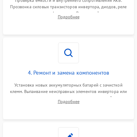
Проверка емкости и внутреннего сопротивления АКБ.
Прозвонка силовых транзисторов инвертора, диодов, реле
Неисправность системы
переключения и трансформатора. Визуальный поиск вздутых
Подробнее
защиты от короткого
1500 ₽
Подробнее →
конденсаторов и прогаров на печатной плате.
замыкания
Повреждение системы
1000 ₽
Подробнее →
защиты от перегрева
Неисправность системы
защиты от
1500 ₽
Подробнее →
перенапряжения
4. Ремонт и замена компонентов
Установка новых аккумуляторных батарей с зачисткой
клемм. Выпаивание неисправных элементов инвертора или
цепи зарядки и монтаж новых радиодеталей.
Подробнее
Восстановление поврежденных токоведущих дорожек и
замена реле.