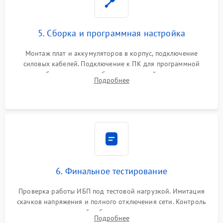
5. Сборка и программная настройка
Монтаж плат и аккумуляторов в корпус, подключение
силовых кабелей. Подключение к ПК для программной
калибровки констант батареи, настройки порогов
Подробнее
срабатывания AVR и сброса счетчиков старения АКБ.
6. Финальное тестирование
Проверка работы ИБП под тестовой нагрузкой. Имитация
скачков напряжения и полного отключения сети. Контроль
времени автономной работы, температурного режима и
Подробнее
корректности формы выходного сигнала.