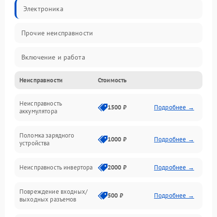
Электроника
Прочие неисправности
Включение и работа
Неисправности
Стоимость
Работа с нагрузкой
Неисправность
Звук и индикация
1500 ₽
Подробнее →
аккумулятора
Питание и режимы
Поломка зарядного
1000 ₽
Подробнее →
устройства
Интерфейсы и связь
Неисправность инвертора
2000 ₽
Подробнее →
Температура и эксплуатация
Повреждение входных/
500 ₽
Подробнее →
выходных разъемов
Механические повреждения