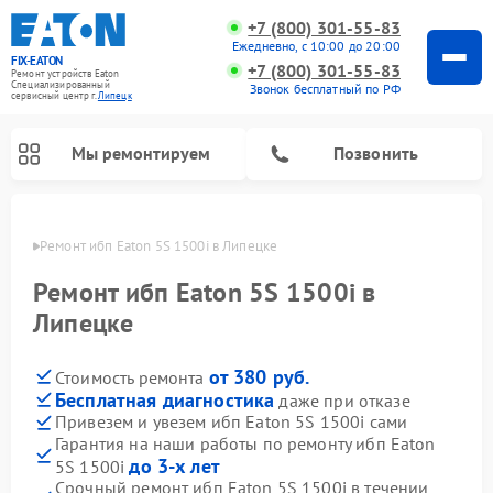
+7 (800) 301-55-83
Ежедневно, с 10:00 до 20:00
FIX-EATON
+7 (800) 301-55-83
Ремонт устройств Eaton
Специализированный
Звонок бесплатный по РФ
cервисный центр г.
Липецк
Мы ремонтируем
Позвонить
пецке
Ремонт ибп Eaton 5S 1500i в Липецке
Ремонт ибп Eaton 5S 1500i в
Липецке
от 380 руб.
Стоимость ремонта
Бесплатная диагностика
даже при отказе
Привезем и увезем ибп Eaton 5S 1500i сами
Гарантия на наши работы по ремонту ибп Eaton
до 3-х лет
5S 1500i
Срочный ремонт ибп Eaton 5S 1500i в течении